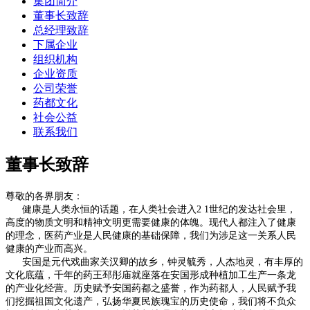
集团简介
董事长致辞
总经理致辞
下属企业
组织机构
企业资质
公司荣誉
药都文化
社会公益
联系我们
董事长致辞
尊敬的各界朋友：
健康是人类永恒的话题，在人类社会进入2
1世纪的发达社会里，
高度的物质文明和精神文明更需要健康的体魄。现代人都注入了健康
的理念，医药产业是人民健康的基础保障，我们为涉足这一关系人民
健康的产业而高兴。
安国是元代戏曲家关汉卿的故乡，钟灵毓秀，人杰地灵，有丰厚的
文化底蕴，千年的药王邳彤庙就座落在安国形成种植加工生产一条龙
的产业化经营。历史赋予安国药都之盛誉，作为药都人，人民赋予我
们挖掘祖国文化遗产，弘扬华夏民族瑰宝的历史使命，我们将不负众